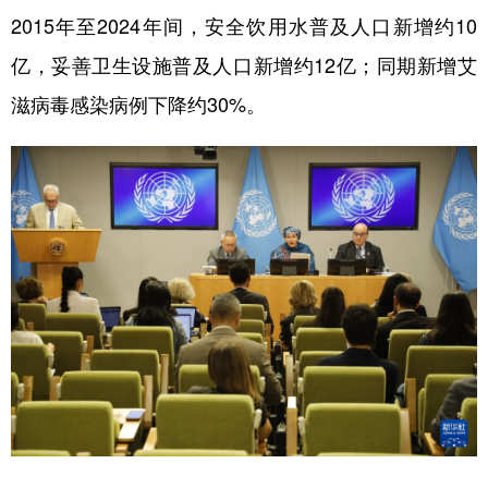
2015年至2024年间，安全饮用水普及人口新增约10
学术中国
乡村振兴
银龄
溯源中国
亿，妥善卫生设施普及人口新增约12亿；同期新增艾
城市
旅游
能源
会展
滋病毒感染病例下降约30%。
彩票
娱乐
时尚
悦读
公益
一带一路
亚太网
上市公司
文化产业
地方频道
北京
天津
河北
山西
辽宁
吉林
上海
江苏
浙江
安徽
福建
江西