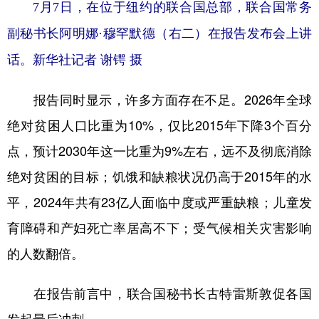
山东
河南
湖北
湖南
7月7日，在位于纽约的联合国总部，联合国常务
副秘书长阿明娜·穆罕默德（右二）在报告发布会上讲
广东
广西
海南
重庆
话。
新华社记者 谢锷 摄
四川
贵州
云南
西藏
陕西
甘肃
青海
宁夏
报告同时显示，许多方面存在不足。2026年全球
新疆
内蒙古
黑龙江
绝对贫困人口比重为10%，仅比2015年下降3个百分
点，预计2030年这一比重为9%左右，远不及彻底消除
多语种频道
绝对贫困的目标；饥饿和缺粮状况仍高于2015年的水
平，2024年共有23亿人面临中度或严重缺粮；儿童发
English
Español
Français
عربى
育障碍和产妇死亡率居高不下；受气候相关灾害影响
Русский язык
日本語
한국어
的人数翻倍。
Deutsch
Português
在报告前言中，联合国秘书长古特雷斯敦促各国