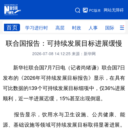
手机版
网站无障碍
PC版本
网站地图
首页
学习进行时
高层
时政
人事
国际
财
联合国报告：可持续发展目标进展缓慢
学习进行时
高层
时政
人事
2026-07-08 14:12:25
来源：新华网
国际
财经
网评
港澳
新华社联合国7月7日电（记者尚绪谦）联合国7日
台湾
思客智库
全球连线
教育
发布的《2026年可持续发展目标报告》显示，在具有
科技
科创
量子
体育
可比数据的139个可持续发展目标细项中，仅36%进展
文化
书画
健康
军事
顺利，近一半进展迟缓，15%甚至出现倒退。
访谈
视频
图片
政务
报告显示，饮用水与卫生设施、公共健康、能
法律
中央文件
金融
汽车
源、基础设施等领域可持续发展目标取得显著进展。
食品
人居
信息化
数字经济