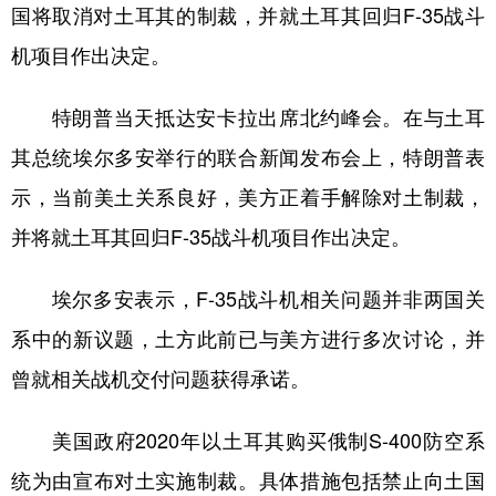
山东
河南
湖北
湖南
国将取消对土耳其的制裁，并就土耳其回归F-35战斗
广东
广西
海南
重庆
机项目作出决定。
四川
贵州
云南
西藏
特朗普当天抵达安卡拉出席北约峰会。在与土耳
陕西
甘肃
青海
宁夏
其总统埃尔多安举行的联合新闻发布会上，特朗普表
新疆
内蒙古
黑龙江
示，当前美土关系良好，美方正着手解除对土制裁，
并将就土耳其回归F-35战斗机项目作出决定。
多语种频道
埃尔多安表示，F-35战斗机相关问题并非两国关
English
Español
Français
عربى
系中的新议题，土方此前已与美方进行多次讨论，并
Русский язык
日本語
한국어
曾就相关战机交付问题获得承诺。
Deutsch
Português
美国政府2020年以土耳其购买俄制S-400防空系
统为由宣布对土实施制裁。具体措施包括禁止向土国