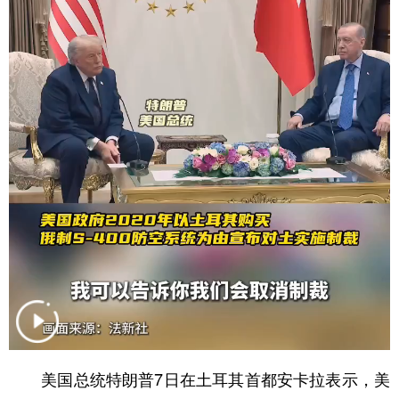
学术中国
乡村振兴
银龄
溯源中国
城市
旅游
能源
会展
彩票
娱乐
时尚
悦读
公益
一带一路
亚太网
上市公司
文化产业
地方频道
北京
天津
河北
山西
辽宁
吉林
上海
江苏
浙江
安徽
福建
江西
美国总统特朗普7日在土耳其首都安卡拉表示，美