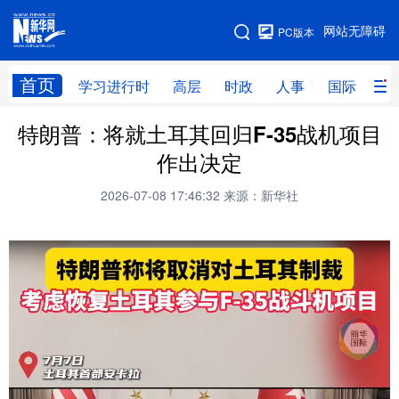
手机版
网站无障碍
PC版本
网站地图
首页
学习进行时
高层
时政
人事
国际
财
特朗普：将就土耳其回归F-35战机项目
学习进行时
高层
时政
人事
作出决定
国际
财经
网评
港澳
2026-07-08 17:46:32
来源：新华社
台湾
思客智库
全球连线
教育
科技
科创
量子
体育
文化
书画
健康
军事
访谈
视频
图片
政务
法律
中央文件
金融
汽车
食品
人居
信息化
数字经济