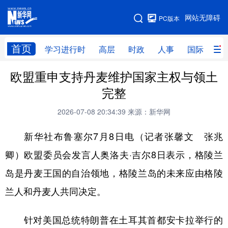
手机版
网站无障碍
PC版本
网站地图
首页
学习进行时
高层
时政
人事
国际
财
欧盟重申支持丹麦维护国家主权与领土
学习进行时
高层
时政
人事
完整
国际
财经
网评
港澳
2026-07-08 20:34:39
来源：新华网
台湾
思客智库
全球连线
教育
新华社布鲁塞尔7月8日电（记者张馨文 张兆
科技
科创
量子
体育
卿）欧盟委员会发言人奥洛夫·吉尔8日表示，格陵兰
文化
书画
健康
军事
岛是丹麦王国的自治领地，格陵兰岛的未来应由格陵
访谈
视频
图片
政务
兰人和丹麦人共同决定。
法律
中央文件
金融
汽车
针对美国总统特朗普在土耳其首都安卡拉举行的
食品
人居
信息化
数字经济