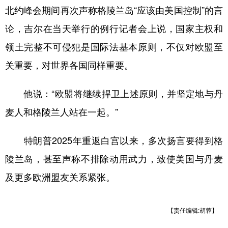
北约峰会期间再次声称格陵兰岛“应该由美国控制”的言
学术中国
乡村振兴
银龄
溯源中国
论，吉尔在当天举行的例行记者会上说，国家主权和
城市
旅游
能源
会展
领土完整不可侵犯是国际法基本原则，不仅对欧盟至
彩票
娱乐
时尚
悦读
关重要，对世界各国同样重要。
公益
一带一路
亚太网
上市公司
他说：“欧盟将继续捍卫上述原则，并坚定地与丹
文化产业
麦人和格陵兰人站在一起。”
特朗普2025年重返白宫以来，多次扬言要得到格
地方频道
陵兰岛，甚至声称不排除动用武力，致使美国与丹麦
北京
天津
河北
山西
及更多欧洲盟友关系紧张。
辽宁
吉林
上海
江苏
浙江
安徽
福建
江西
【责任编辑:胡蓉】