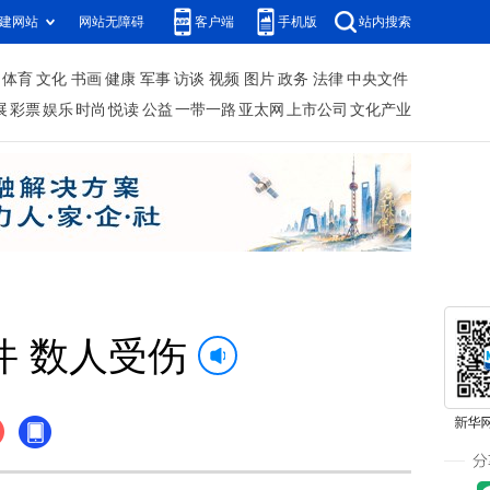
建网站
网站无障碍
客户端
手机版
站内搜索
体育
文化
书画
健康
军事
访谈
视频
图片
政务
法律
中央文件
展
彩票
娱乐
时尚
悦读
公益
一带一路
亚太网
上市公司
文化产业
 数人受伤