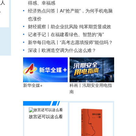
得感、幸福感
人
经济热点问答丨AI“抢产能”，为何手机电脑
也涨价
财经观察丨
助企业抗风险 纯苯期货显成效
记者手记丨在福建看绿色、智慧的“海”
新华每日电讯丨
“高考志愿填报师”能信吗？
深读丨欧洲造空调为什么这么难？
科画丨汛期安全用电指
新华全媒+
南
故宫还可以这么看