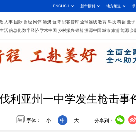
ENGLISH
新华报刊
地方频道
承
政
人事
国际
财经
网评
港澳
台湾
思客智库
全球连线
教育
科技
科创
量子
生活
信息化
数字经济
学术中国
乡村振兴
银龄
溯源中国
城市
旅游
能源
会
伐利亚州一中学发生枪击事件
字体：
小
中
大
分享到：