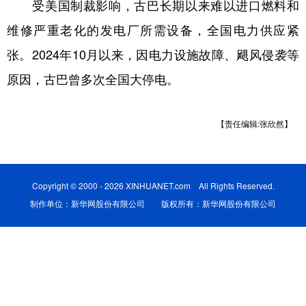
受美国制裁影响，古巴长期以来难以进口燃料和
学术中国
乡村振兴
银龄
溯源中国
维修严重老化的发电厂所需设备，全国电力供应紧
张。2024年10月以来，因电力设施故障、飓风侵袭等
城市
旅游
能源
会展
原因，古巴曾多次全国大停电。
彩票
娱乐
时尚
悦读
公益
一带一路
亚太网
上市公司
【责任编辑:张欣然】
文化产业
Copyright © 2000 - 2026 XINHUANET.com All Rights Reserved.
地方频道
制作单位：新华网股份有限公司 版权所有：新华网股份有限公司
北京
天津
河北
山西
辽宁
吉林
上海
江苏
浙江
安徽
福建
江西