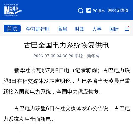
手机版
网站无障碍
PC版本
网站地图
首页
学习进行时
高层
时政
人事
国际
财
古巴全国电力系统恢复供电
学习进行时
高层
时政
人事
2026-07-09 04:36:20
来源：新华网
国际
财经
网评
港澳
新华社哈瓦那7月8日电（记者蒋彪）古巴电力联
台湾
思客智库
全球连线
教育
盟8日在社交媒体发表声明说，古巴各省当天凌晨已重
科技
科创
量子
体育
新接入国家电力系统，全国电力供应恢复。
文化
书画
健康
军事
访谈
视频
图片
政务
古巴电力联盟6日在社交媒体发布公告说，古巴电
力系统发生全面断电。
法律
中央文件
金融
汽车
食品
人居
信息化
数字经济