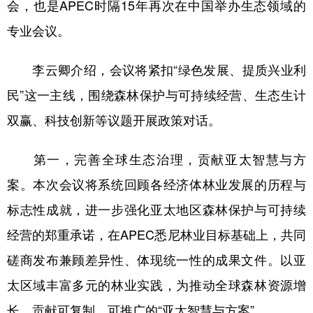
山东
河南
湖北
湖南
会，也是APEC时隔15年再次在中国举办生态领域的
专业会议。
广东
广西
海南
重庆
四川
贵州
云南
西藏
李云卿介绍，会议将紧扣“绿色发展、提质兴业利
陕西
甘肃
青海
宁夏
民”这一主线，围绕森林保护与可持续经营、生态生计
双赢、科技创新等议题开展政策对话。
新疆
内蒙古
黑龙江
第一，完善全球生态治理，贡献亚太智慧与方
多语种频道
案。本次会议将系统回顾各经济体林业发展的历程与
English
Español
Français
عربى
标志性成就，进一步强化亚太地区森林保护与可持续
Русский язык
日本語
한국어
经营的郑重承诺，在APEC悉尼林业目标基础上，共同
磋商发布兼顾差异性、体现统一性的成果文件。以亚
Deutsch
Português
太区域丰富多元的林业实践，为推动全球森林资源增
长，贡献可复制、可推广的“亚太智慧与方案”。