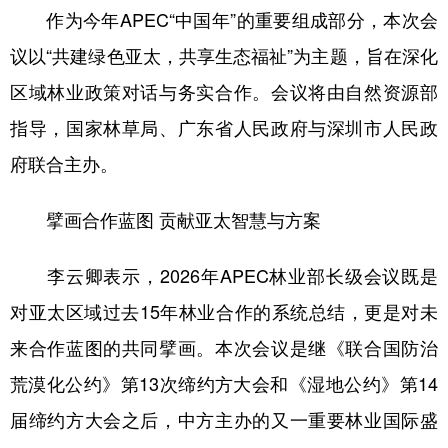
作为今年APEC“中国年”的重要组成部分，本次会
学术中国
乡村振兴
银龄
溯源中国
议以“共建绿色亚太，共享生态福祉”为主题，旨在深化
城市
旅游
能源
会展
区域林业政策对话与务实合作。会议将由自然资源部
彩票
娱乐
时尚
悦读
指导，国家林草局、广东省人民政府与深圳市人民政
府联合主办。
公益
一带一路
亚太网
上市公司
文化产业
擘画合作蓝图 贡献亚太智慧与方案
李云卿表示，2026年APEC林业部长级会议既是
地方频道
对亚太区域过去15年林业合作的系统总结，更是对未
北京
天津
河北
山西
来合作蓝图的共同擘画。本次会议是继《联合国防治
辽宁
吉林
上海
江苏
荒漠化公约》第13次缔约方大会和《湿地公约》第14
浙江
安徽
福建
江西
届缔约方大会之后，中方主办的又一重要林业国际盛