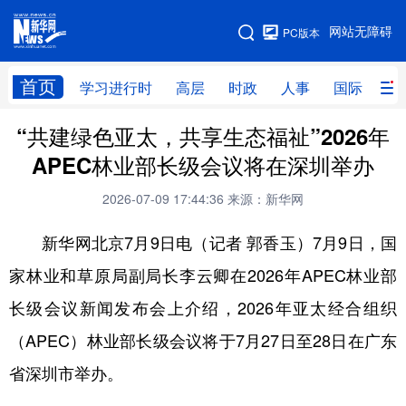
手机版
网站无障碍
PC版本
网站地图
首页
学习进行时
高层
时政
人事
国际
财
“共建绿色亚太，共享生态福祉”2026年
学习进行时
高层
时政
人事
APEC林业部长级会议将在深圳举办
国际
财经
网评
港澳
2026-07-09 17:44:36
来源：新华网
台湾
思客智库
全球连线
教育
新华网北京7月9日电（记者 郭香玉）7月9日，国
科技
科创
量子
体育
家林业和草原局副局长李云卿在2026年APEC林业部
文化
书画
健康
军事
长级会议新闻发布会上介绍，2026年亚太经合组织
访谈
视频
图片
政务
（APEC）林业部长级会议将于7月27日至28日在广东
法律
中央文件
金融
汽车
省深圳市举办。
食品
人居
信息化
数字经济