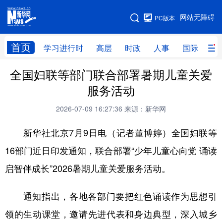
手机版
网站无障碍
PC版本
网站地图
首页
学习进行时
高层
时政
人事
国际
财
全国妇联等部门联合部署暑期儿童关爱
学习进行时
高层
时政
人事
服务活动
国际
财经
网评
港澳
2026-07-09 16:27:36
来源：新华网
台湾
思客智库
全球连线
教育
新华社北京7月9日电（记者董博婷）全国妇联等
科技
科创
量子
体育
16部门近日印发通知，联合部署“少年儿童心向党 诵读
文化
书画
健康
军事
启智伴成长”2026暑期儿童关爱服务活动。
访谈
视频
图片
政务
通知指出，各地各部门要把红色诵读作为思想引
法律
中央文件
金融
汽车
领的生动课堂，邀请先进代表和身边典型，深入城乡
食品
人居
信息化
数字经济