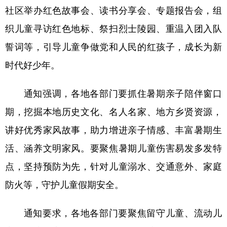
社区举办红色故事会、读书分享会、专题报告会，组
学术中国
乡村振兴
银龄
溯源中国
织儿童寻访红色地标、祭扫烈士陵园、重温入团入队
城市
旅游
能源
会展
誓词等，引导儿童争做党和人民的红孩子，成长为新
彩票
娱乐
时尚
悦读
时代好少年。
公益
一带一路
亚太网
上市公司
通知强调，各地各部门要抓住暑期亲子陪伴窗口
文化产业
期，挖掘本地历史文化、名人名家、地方乡贤资源，
讲好优秀家风故事，助力增进亲子情感、丰富暑期生
地方频道
活、涵养文明家风。要聚焦暑期儿童伤害易发多发特
点，坚持预防为先，针对儿童溺水、交通意外、家庭
北京
天津
河北
山西
防火等，守护儿童假期安全。
辽宁
吉林
上海
江苏
浙江
安徽
福建
江西
通知要求，各地各部门要聚焦留守儿童、流动儿