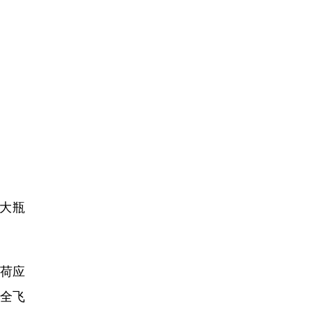
三大瓶
荷应
安全飞