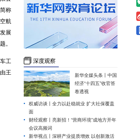
下简称
航空航
发展
问题。
深度观察
车工
由王
新华全媒头条丨
中国
经济“十四五”收官答
卷透视
权威访谈丨
全力以赴稳就业 扩大社保覆盖
面
财经观察丨
亮新招！“营商环境”成地方开年
会议高频词
新华视点丨
深耕产业提质增效 以创新激活