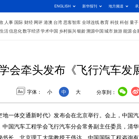
ENGLISH
新华报刊
地方频道
承
政
人事
国际
财经
网评
港澳
台湾
思客智库
全球连线
教育
科技
科创
量子
生活
信息化
数字经济
学术中国
乡村振兴
银龄
溯源中国
城市
旅游
能源
会
学会牵头发布《飞行汽车发展
字体：
小
中
大
分享到：
迈向空地一体交通新时代》发布会在北京举行。会上，中国
，中国汽车工程学会飞行汽车分会常务副主任委员，清华
秘书长、北京理工大学教授王伟达，中国国际工程咨询有