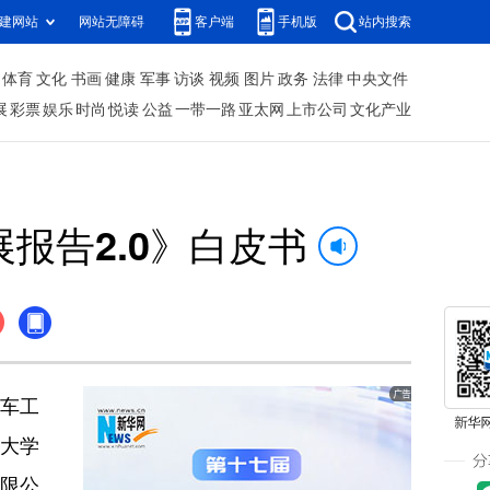
建网站
网站无障碍
客户端
手机版
站内搜索
体育
文化
书画
健康
军事
访谈
视频
图片
政务
法律
中央文件
展
彩票
娱乐
时尚
悦读
公益
一带一路
亚太网
上市公司
文化产业
报告2.0》白皮书
汽车工
大学
限公