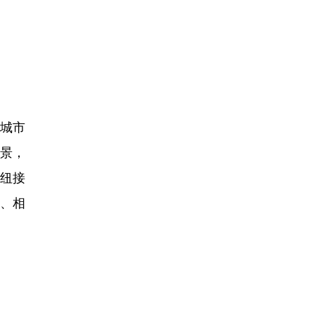
入城市
景，
枢纽接
合、相