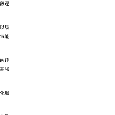
阶段逻
需以场
、氢能
的纺锤
筑基强
台化服