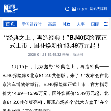
手机版
网站无障碍
PC版本
网站地图
首页
学习进行时
高层
时政
人事
国际
财
“经典之上，再造经典！”BJ40探险家正
学习进行时
高层
时政
人事
式上市，国补焕新价13.49万元起！
国际
财经
网评
港澳
2026-01-21 15:49:32
来源：新华网
台湾
思客智库
全球连线
教育
1月15日，北京越野“经典之上，再造经典——
科技
科创
量子
体育
BJ40探险家&北京81 2.0共创版，来了！”发布会在北
文化
书画
健康
军事
京汽车博物馆举行。BJ40探险家正式上市，官方指导
访谈
视频
图片
政务
价为14.99—15.99万元，国补焕新价13.49万元起。北
法律
中央文件
金融
汽车
京81 2.0共创版亮相，展现市场首个“战术方盒子”在全
食品
人居
信息化
数字经济