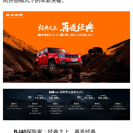
民共创模式下的革新突破。
学术中国
乡村振兴
银龄
溯源中国
城市
旅游
能源
会展
彩票
娱乐
时尚
悦读
公益
一带一路
亚太网
上市公司
文化产业
地方频道
北京
天津
河北
山西
辽宁
吉林
上海
江苏
浙江
安徽
福建
江西
BJ40探险家：经典之上，再造经典