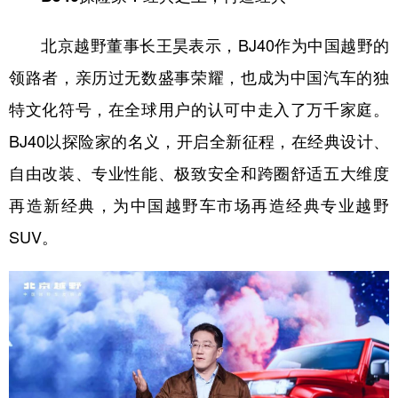
山东
河南
湖北
湖南
广东
广西
海南
重庆
北京越野董事长王昊表示，BJ40作为中国越野的
领路者，亲历过无数盛事荣耀，也成为中国汽车的独
四川
贵州
云南
西藏
特文化符号，在全球用户的认可中走入了万千家庭。
陕西
甘肃
青海
宁夏
BJ40以探险家的名义，开启全新征程，在经典设计、
新疆
内蒙古
黑龙江
自由改装、专业性能、极致安全和跨圈舒适五大维度
再造新经典，为中国越野车市场再造经典专业越野
多语种频道
SUV。
English
Español
Français
عربى
Русский язык
日本語
한국어
Deutsch
Português