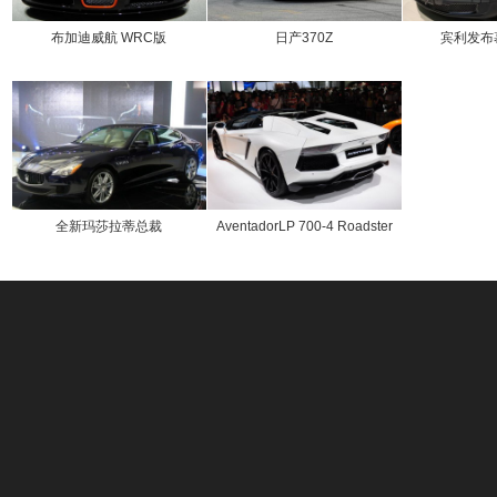
布加迪威航 WRC版
日产370Z
宾利发布
全新玛莎拉蒂总裁
AventadorLP 700-4 Roadster