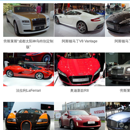
劳斯莱斯“成都太阳神鸟特别定制
阿斯顿马丁V8 Vantage
阿斯顿马丁R
版”
法拉利LaFerrari
奥迪新款R8
劳斯莱