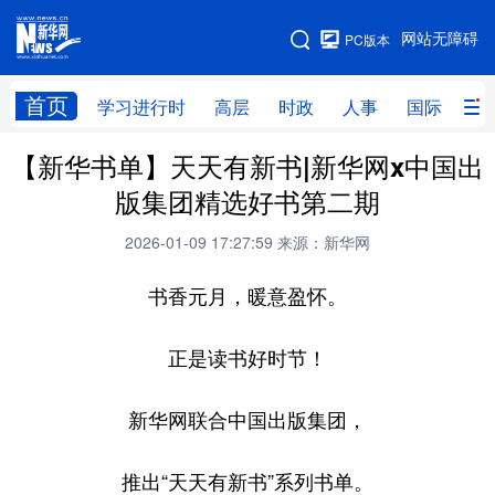
手机版
网站无障碍
PC版本
网站地图
首页
学习进行时
高层
时政
人事
国际
财
【新华书单】天天有新书|新华网x中国出
学习进行时
高层
时政
人事
版集团精选好书第二期
国际
财经
网评
港澳
2026-01-09 17:27:59
来源：新华网
台湾
思客智库
全球连线
教育
书香元月，暖意盈怀。
科技
科创
量子
体育
文化
书画
健康
军事
正是读书好时节！
访谈
视频
图片
政务
新华网联合中国出版集团，
法律
中央文件
金融
汽车
推出“天天有新书”系列书单。
食品
人居
信息化
数字经济