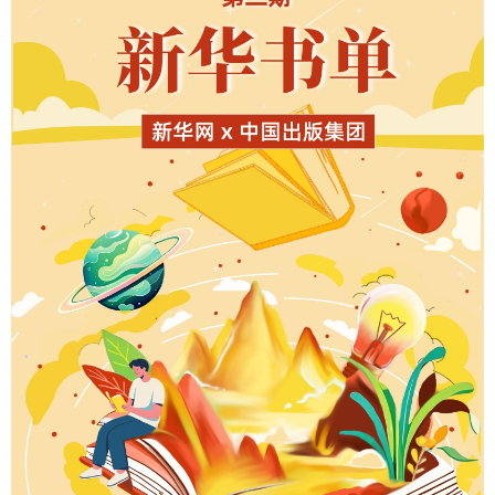
山东
河南
湖北
湖南
广东
广西
海南
重庆
四川
贵州
云南
西藏
陕西
甘肃
青海
宁夏
新疆
内蒙古
黑龙江
多语种频道
English
Español
Français
عربى
Русский язык
日本語
한국어
Deutsch
Português