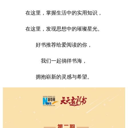
学术中国
乡村振兴
银龄
溯源中国
在这里，掌握生活中的实用知识，
城市
旅游
能源
会展
在这里，发现思想中的璀璨星光。
彩票
娱乐
时尚
悦读
好书推荐给爱阅读的你，
公益
一带一路
亚太网
上市公司
文化产业
我们一起徜徉书海，
拥抱崭新的灵感与希望。
地方频道
北京
天津
河北
山西
辽宁
吉林
上海
江苏
浙江
安徽
福建
江西