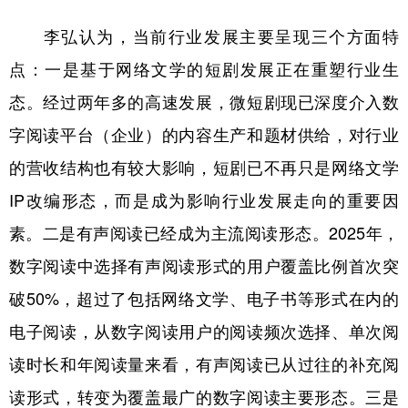
山东
河南
湖北
湖南
李弘认为，当前行业发展主要呈现三个方面特
广东
广西
海南
重庆
点：一是基于网络文学的短剧发展正在重塑行业生
四川
贵州
云南
西藏
态。经过两年多的高速发展，微短剧现已深度介入数
陕西
甘肃
青海
宁夏
字阅读平台（企业）的内容生产和题材供给，对行业
新疆
内蒙古
黑龙江
的营收结构也有较大影响，短剧已不再只是网络文学
IP改编形态，而是成为影响行业发展走向的重要因
多语种频道
素。二是有声阅读已经成为主流阅读形态。2025年，
数字阅读中选择有声阅读形式的用户覆盖比例首次突
English
Español
Français
عربى
破50%，超过了包括网络文学、电子书等形式在内的
Русский язык
日本語
한국어
电子阅读，从数字阅读用户的阅读频次选择、单次阅
Deutsch
Português
读时长和年阅读量来看，有声阅读已从过往的补充阅
读形式，转变为覆盖最广的数字阅读主要形态。三是