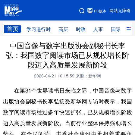
手机版
网站无障碍
PC版本
网站地图
首页
学习进行时
高层
时政
人事
国际
财
中国音像与数字出版协会副秘书长李
学习进行时
高层
时政
人事
弘：我国数字阅读市场已从规模增长阶
国际
财经
网评
港澳
段迈入高质量发展新阶段
台湾
思客智库
全球连线
教育
2026-04-21 10:15:59
来源：新华网
科技
科创
量子
体育
在第31个世界读书日来临之际，中国音像与数字
文化
书画
健康
军事
出版协会副秘书长李弘接受新华网专访时表示，我国
访谈
视频
图片
政务
数字阅读市场经过多年快速扩张，已从规模增长阶段
法律
中央文件
金融
汽车
迈入高质量发展新阶段。当前行业整体保持强劲增长
势头，在全民阅读、书香社会建设中承担着重要角
食品
人居
信息化
数字经济