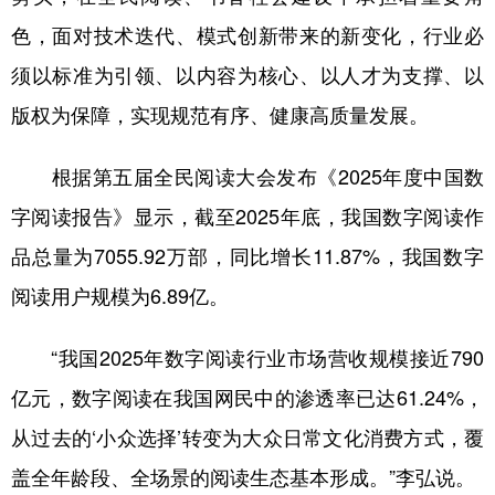
色，面对技术迭代、模式创新带来的新变化，行业必
学术中国
乡村振兴
银龄
溯源中国
须以标准为引领、以内容为核心、以人才为支撑、以
城市
旅游
能源
会展
版权为保障，实现规范有序、健康高质量发展。
彩票
娱乐
时尚
悦读
根据第五届全民阅读大会发布《2025年度中国数
公益
一带一路
亚太网
上市公司
字阅读报告》显示，截至2025年底，我国数字阅读作
文化产业
品总量为7055.92万部，同比增长11.87%，我国数字
阅读用户规模为6.89亿。
地方频道
“我国2025年数字阅读行业市场营收规模接近790
北京
天津
河北
山西
亿元，数字阅读在我国网民中的渗透率已达61.24%，
辽宁
吉林
上海
江苏
从过去的‘小众选择’转变为大众日常文化消费方式，覆
浙江
安徽
福建
江西
盖全年龄段、全场景的阅读生态基本形成。”李弘说。