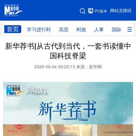
手机版
网站无障碍
PC版本
网站地图
首页
学习进行时
高层
时政
人事
国际
财
新华荐书|从古代到当代，一套书读懂中
学习进行时
高层
时政
人事
国科技脊梁
国际
财经
网评
港澳
2026-06-04 09:22:13
来源：新华网
台湾
思客智库
全球连线
教育
科技
科创
量子
体育
文化
书画
健康
军事
访谈
视频
图片
政务
法律
中央文件
金融
汽车
食品
人居
信息化
数字经济