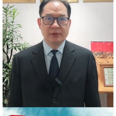
学术中国
乡村振兴
银龄
溯源中国
城市
旅游
能源
会展
彩票
娱乐
时尚
悦读
公益
一带一路
亚太网
上市公司
文化产业
地方频道
北京
天津
河北
山西
辽宁
吉林
上海
江苏
浙江
安徽
福建
江西