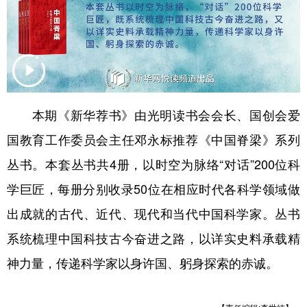
山东
河南
湖北
湖南
广东
广西
海南
重庆
四川
贵州
云南
西藏
陕西
甘肃
青海
宁夏
本期《新华荐书》由光明读书会会长、国创会爱
新疆
内蒙古
黑龙江
国教育工作委员会主任邓永标推荐《中国脊梁》系列
丛书。本套丛书共4册，以时空为脉络“对话”200位科
多语种频道
学巨匠，每册分别收录50位在相应时代各科学领域做
English
Español
Français
عربى
出成就的古代、近代、现代和当代中国科学家。丛书
Русский язык
日本語
한국어
系统梳理中国科技古今奋进之路，以详实史料承载精
Deutsch
Português
神力量，传递科学家以身许国、躬身探索的赤诚。