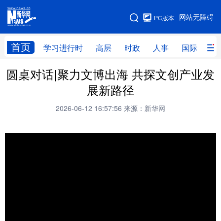
手机版
网站无障碍
PC版本
网站地图
首页
学习进行时
高层
时政
人事
国际
财
圆桌对话|聚力文博出海 共探文创产业发
学习进行时
高层
时政
人事
展新路径
国际
财经
网评
港澳
2026-06-12 16:57:56
来源：新华网
台湾
思客智库
全球连线
教育
科技
科创
量子
体育
文化
书画
健康
军事
访谈
视频
图片
政务
法律
中央文件
金融
汽车
食品
人居
信息化
数字经济