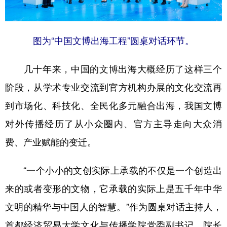
山东
河南
湖北
湖南
广东
广西
海南
重庆
图为“中国文博出海工程”圆桌对话环节。
四川
贵州
云南
西藏
陕西
甘肃
青海
宁夏
几十年来，中国的文博出海大概经历了这样三个
阶段，从学术专业交流到官方机构办展的文化交流再
新疆
内蒙古
黑龙江
到市场化、科技化、全民化多元融合出海，我国文博
对外传播经历了从小众圈内、官方主导走向大众消
多语种频道
费、产业赋能的变迁。
English
Español
Français
عربى
Русский язык
日本語
한국어
“一个小小的文创实际上承载的不仅是一个创造出
来的或者变形的文物，它承载的实际上是五千年中华
Deutsch
Português
文明的精华与中国人的智慧。”作为圆桌对话主持人，
首都经济贸易大学文化与传播学院党委副书记、院长