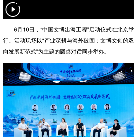
学术中国
乡村振兴
银龄
溯源中国
城市
旅游
能源
会展
6月10日，“中国文博出海工程”启动仪式在北京举
彩票
娱乐
时尚
悦读
行。活动现场以“产业深耕与海外破圈：文博文创的双
公益
一带一路
亚太网
上市公司
向发展新范式”为主题的圆桌对话同步举办。
文化产业
地方频道
北京
天津
河北
山西
辽宁
吉林
上海
江苏
浙江
安徽
福建
江西