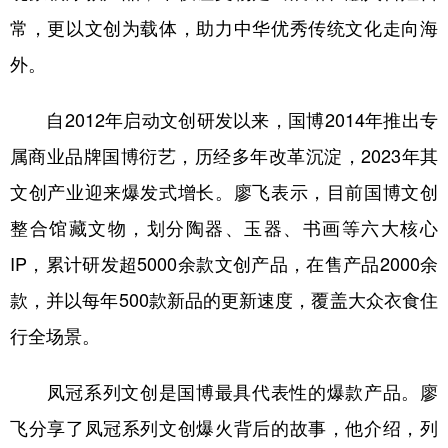
山东
河南
湖北
湖南
常，更以文创为载体，助力中华优秀传统文化走向海
广东
广西
海南
重庆
外。
四川
贵州
云南
西藏
自2012年启动文创研发以来，国博2014年推出专
陕西
甘肃
青海
宁夏
属商业品牌国博衍艺，历经多年改革沉淀，2023年其
新疆
内蒙古
黑龙江
文创产业迎来爆发式增长。廖飞表示，目前国博文创
整合馆藏文物，划分陶器、玉器、书画等六大核心
多语种频道
IP，累计研发超5000余款文创产品，在售产品2000余
English
Español
Français
عربى
款，并以每年500款新品的更新速度，覆盖大众衣食住
Русский язык
日本語
한국어
行全场景。
Deutsch
Português
凤冠系列文创是国博最具代表性的爆款产品。廖
飞分享了凤冠系列文创爆火背后的故事，他介绍，列