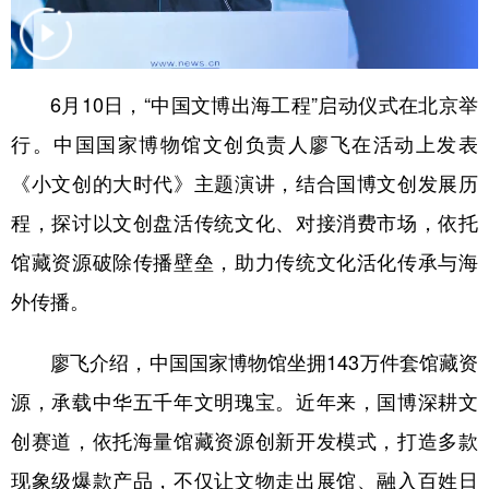
学术中国
乡村振兴
银龄
溯源中国
城市
旅游
能源
会展
6月10日，“中国文博出海工程”启动仪式在北京举
彩票
娱乐
时尚
悦读
行。中国国家博物馆文创负责人廖飞在活动上发表
公益
一带一路
亚太网
上市公司
《小文创的大时代》主题演讲，结合国博文创发展历
程，探讨以文创盘活传统文化、对接消费市场，依托
文化产业
馆藏资源破除传播壁垒，助力传统文化活化传承与海
外传播。
地方频道
北京
天津
河北
山西
廖飞介绍，中国国家博物馆坐拥143万件套馆藏资
源，承载中华五千年文明瑰宝。近年来，国博深耕文
辽宁
吉林
上海
江苏
创赛道，依托海量馆藏资源创新开发模式，打造多款
浙江
安徽
福建
江西
现象级爆款产品，不仅让文物走出展馆、融入百姓日