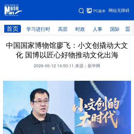
手机版
网站无障碍
PC版本
网站地图
首页
学习进行时
高层
时政
人事
国际
财
中国国家博物馆廖飞：小文创撬动大文
学习进行时
高层
时政
人事
化 国博以匠心好物推动文化出海
国际
财经
网评
港澳
2026-06-12 14:50:11
来源：新华网
台湾
思客智库
全球连线
教育
科技
科创
量子
体育
文化
书画
健康
军事
访谈
视频
图片
政务
法律
中央文件
金融
汽车
食品
人居
信息化
数字经济