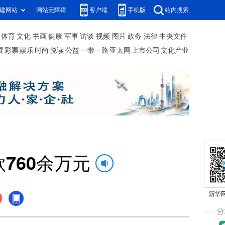
建网站
网站无障碍
客户端
手机版
站内搜索
体育
文化
书画
健康
军事
访谈
视频
图片
政务
法律
中央文件
展
彩票
娱乐
时尚
悦读
公益
一带一路
亚太网
上市公司
文化产业
760余万元