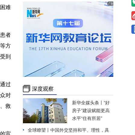
庭困难
患者
程等方
受到
通过
深度观察
群众对
新华全媒头条丨
“好
、救
房子”建设赋能更高
水平“住有所居”
全球瞭望丨中国外交坚持和平、理性，具
难的宫