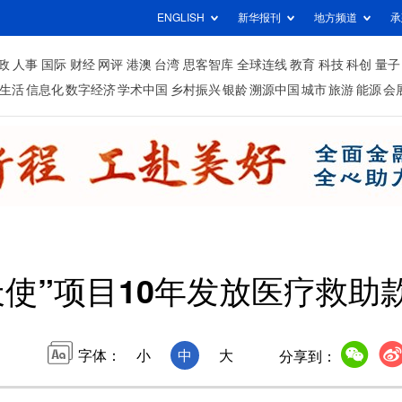
ENGLISH
新华报刊
地方频道
承
政
人事
国际
财经
网评
港澳
台湾
思客智库
全球连线
教育
科技
科创
量子
生活
信息化
数字经济
学术中国
乡村振兴
银龄
溯源中国
城市
旅游
能源
会
天使”项目10年发放医疗救助款
字体：
小
中
大
分享到：