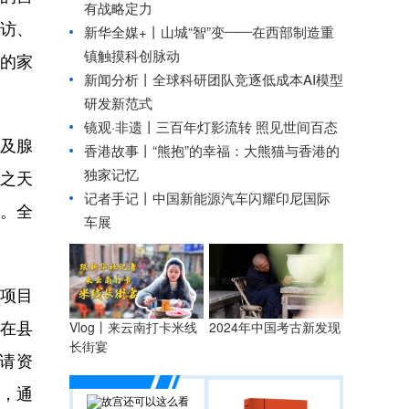
有战略定力
访、
新华全媒+丨
山城“智”变——在西部制造重
镇触摸科创脉动
的家
新闻分析丨全球科研团队竞逐低成本AI模型
研发新范式
镜观·非遗丨三百年灯影流转 照见世间百态
及腺
香港故事丨
“熊抱”的幸福：大熊猫与香港的
独家记忆
爱之天
记者手记丨中国新能源汽车闪耀印尼国际
施。全
车展
项目
在县
Vlog丨来云南打卡米线
2024年中国考古新发现
长街宴
请资
，通