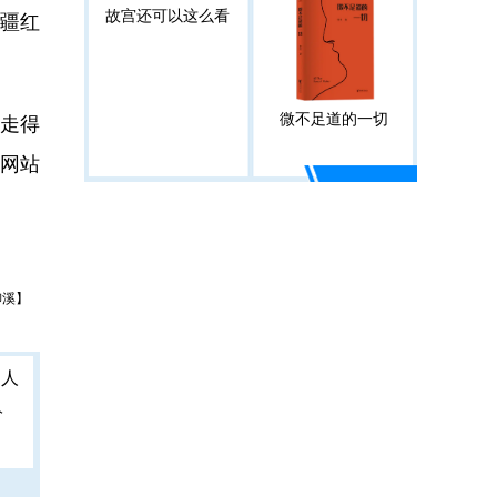
故宫还可以这么看
疆红
微不足道的一切
会走得
方网站
柳溪】
人