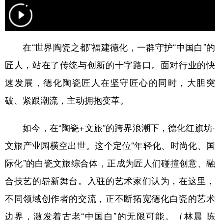
学术中国
乡村振兴
银龄
溯源中国
城市
旅游
能源
会展
在“世界陶瓷之都”福建德化，一群守护“中国白”的
彩票
娱乐
时尚
悦读
匠人，站在了传统与创新的十字路口。面对行业的快
公益
一带一路
亚太网
上市公司
速发展，德化陶瓷匠人在坚守匠心的同时，大胆突
破、紧跟潮流，主动拥抱变革。
文化产业
如今，在“陶瓷+文旅”的跨界浪潮下，德化红旗坊·
地方频道
文旅产业园横空出世。这个定位“年轻化、时尚化、国
北京
天津
河北
山西
际化”的白瓷文旅综合体，正成为匠人们碰撞创意、融
合技艺的崭新舞台。入驻的艺术家们认为，在这里，
辽宁
吉林
上海
江苏
不同领域创作者的交流，正不断拓宽德化白瓷的艺术
浙江
安徽
福建
江西
边界，激发着古老“中国白”的无限可能。（林晨 陈