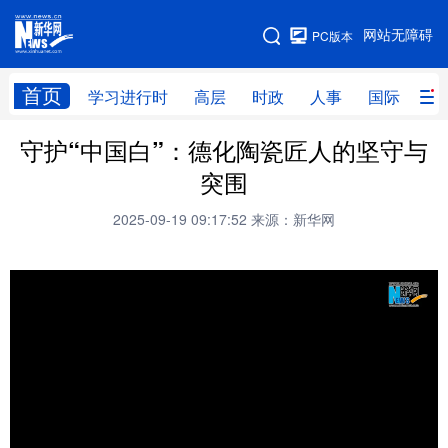
手机版
网站无障碍
PC版本
网站地图
首页
学习进行时
高层
时政
人事
国际
财
守护“中国白”：德化陶瓷匠人的坚守与
学习进行时
高层
时政
人事
突围
国际
财经
网评
港澳
2025-09-19 09:17:52
来源：新华网
台湾
思客智库
全球连线
教育
科技
科创
量子
体育
文化
书画
健康
军事
访谈
视频
图片
政务
法律
中央文件
金融
汽车
食品
人居
信息化
数字经济