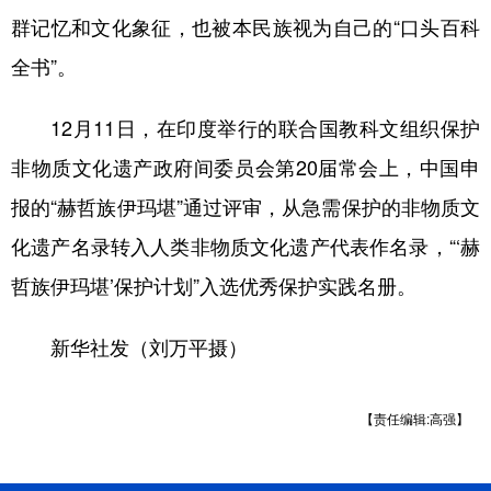
山东
河南
湖北
湖南
群记忆和文化象征，也被本民族视为自己的“口头百科
广东
广西
海南
重庆
全书”。
四川
贵州
云南
西藏
12月11日，在印度举行的联合国教科文组织保护
陕西
甘肃
青海
宁夏
非物质文化遗产政府间委员会第20届常会上，中国申
新疆
内蒙古
黑龙江
报的“赫哲族伊玛堪”通过评审，从急需保护的非物质文
化遗产名录转入人类非物质文化遗产代表作名录，“‘赫
多语种频道
哲族伊玛堪’保护计划”入选优秀保护实践名册。
English
Español
Français
عربى
新华社发（刘万平摄）
Русский язык
日本語
한국어
Deutsch
Português
【责任编辑:高强】