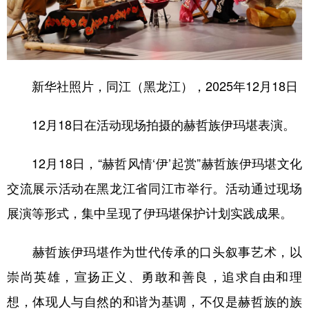
学术中国
乡村振兴
银龄
溯源中国
城市
旅游
能源
会展
彩票
娱乐
时尚
悦读
新华社照片，同江（黑龙江），2025年12月18日
公益
一带一路
亚太网
上市公司
12月18日在活动现场拍摄的赫哲族伊玛堪表演。
文化产业
12月18日，“赫哲风情‘伊’起赏”赫哲族伊玛堪文化
交流展示活动在黑龙江省同江市举行。活动通过现场
地方频道
展演等形式，集中呈现了伊玛堪保护计划实践成果。
北京
天津
河北
山西
赫哲族伊玛堪作为世代传承的口头叙事艺术，以
辽宁
吉林
上海
江苏
崇尚英雄，宣扬正义、勇敢和善良，追求自由和理
浙江
安徽
福建
江西
想，体现人与自然的和谐为基调，不仅是赫哲族的族