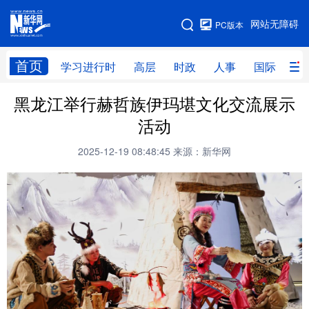
手机版
网站无障碍
PC版本
网站地图
首页
学习进行时
高层
时政
人事
国际
财
黑龙江举行赫哲族伊玛堪文化交流展示
学习进行时
高层
时政
人事
活动
国际
财经
网评
港澳
2025-12-19 08:48:45
来源：新华网
台湾
思客智库
全球连线
教育
科技
科创
量子
体育
文化
书画
健康
军事
访谈
视频
图片
政务
法律
中央文件
金融
汽车
食品
人居
信息化
数字经济