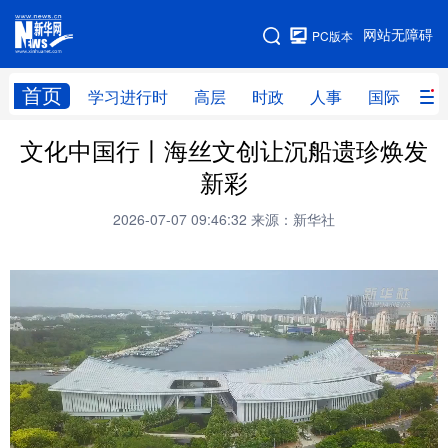
手机版
网站无障碍
PC版本
网站地图
首页
学习进行时
高层
时政
人事
国际
财
文化中国行丨海丝文创让沉船遗珍焕发
学习进行时
高层
时政
人事
新彩
国际
财经
网评
港澳
2026-07-07 09:46:32
来源：新华社
台湾
思客智库
全球连线
教育
科技
科创
量子
体育
文化
书画
健康
军事
访谈
视频
图片
政务
法律
中央文件
金融
汽车
食品
人居
信息化
数字经济