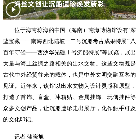
学术中国
乡村振兴
银龄
溯源中国
城市
旅游
能源
会展
位于海南琼海的中国（海南）南海博物馆设有“深
彩票
娱乐
时尚
悦读
蓝宝藏——南海西北陆坡一二号沉船考古成果特展”“八
公益
一带一路
亚太网
上市公司
百年守候——西沙华光礁Ⅰ号沉船特展”等展览，展出
大量与海上丝绸之路相关的出水文物。这些文物既是
文化产业
古代中外经贸往来的载体，也是中外文明交融互鉴的
见证。近年来，该馆以出水文物为设计灵感和原型，
地方频道
打造了首饰、盲盒、冰箱贴、金属挂饰、玩偶挂件等
北京
天津
河北
山西
众多文创产品，让沉船遗珍走出展厅，化作触手可及
辽宁
吉林
上海
江苏
的文化印记。
浙江
安徽
福建
江西
记者 蒲晓旭