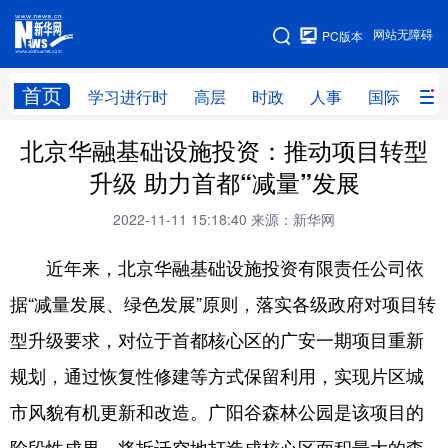
手机版
网站无障碍
PC版本
网站地图
首页
学习进行时
高层
时政
人事
国际
财
北京华融基础设施投资：推动项目转型
学习进行时
高层
时政
人事
升级 助力首都“减量”发展
国际
财经
网评
港澳
2022-11-11 15:18:40
来源：新华网
台湾
思客智库
全球连线
教育
近年来，北京华融基础设施投资有限责任公司依
科技
科创
量子
体育
据“减量发展、绿色发展”原则，落实各级政府对项目转
文化
书画
健康
军事
型升级要求，对位于首都核心区的广安一期项目重新
访谈
视频
图片
政务
规划，通过恢复性修建等方式保留利用，实现片区城
法律
中央文件
金融
汽车
市风貌有机更新和改造。广阳谷森林公园是该项目的
食品
人居
信息化
数字经济