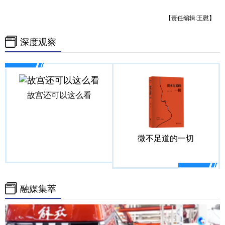
山东
河南
湖北
湖南
【责任编辑:王慰】
广东
广西
海南
重庆
深度观察
四川
贵州
云南
西藏
陕西
甘肃
青海
宁夏
新疆
内蒙古
黑龙江
故宫还可以这么看
多语种频道
微不足道的一切
English
Español
Français
عربى
Русский язык
日本語
한국어
融媒集萃
Deutsch
Português