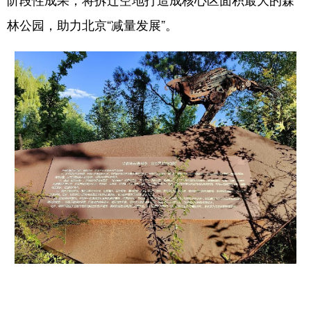
阶段性成果，将拆迁空地打造成核心区面积最大的森
林公园，助力北京“减量发展”。
学术中国
乡村振兴
银龄
溯源中国
城市
旅游
能源
会展
彩票
娱乐
时尚
悦读
公益
一带一路
亚太网
上市公司
文化产业
地方频道
北京
天津
河北
山西
辽宁
吉林
上海
江苏
浙江
安徽
福建
江西