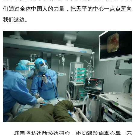
山东
河南
湖北
湖南
们通过全体中国人的力量，把天平的中心一点点掰向
广东
广西
海南
重庆
我们这边。
四川
贵州
云南
西藏
陕西
甘肃
青海
宁夏
新疆
内蒙古
黑龙江
多语种频道
English
Español
Français
عربى
Русский язык
日本語
한국어
Deutsch
Português
我国坚持边防控边研究，密切跟踪病毒变异，不