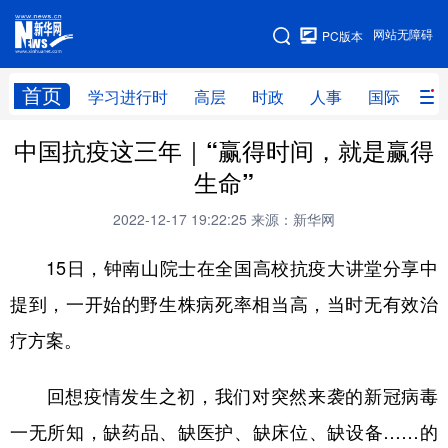
手机版
网站无障碍
PC版本
网站地图
首页
学习进行时
高层
时政
人事
国际
财
中国抗疫这三年｜“赢得时间，就是赢得
学习进行时
高层
时政
人事
生命”
国际
财经
网评
港澳
2022-12-17 19:22:25
来源：新华网
台湾
思客智库
全球连线
教育
15日，钟南山院士在全国高校抗疫大讲堂分享中
科技
科创
量子
体育
提到，一开始的野生株病死率相当高，当时无有效治
文化
书画
健康
军事
疗方案。
访谈
视频
图片
政务
回想疫情发生之初，我们对突然来袭的新冠病毒
法律
中央文件
金融
汽车
一无所知，缺药品、缺医护、缺床位、缺设备……的
食品
人居
信息化
数字经济