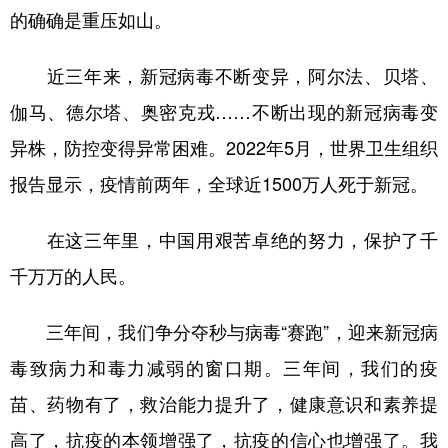
的确确是重压如山。
学术中国
乡村振兴
银龄
溯源中国
近三年来，新冠病毒不断变异，阿尔法、贝塔、
城市
旅游
能源
会展
伽马、德尔塔、奥密克戎……不断出现的新冠病毒变
彩票
娱乐
时尚
悦读
异株，防控变得异常困难。2022年5月，世界卫生组织
公益
一带一路
亚太网
上市公司
报告显示，疫情前两年，全球近1500万人死于新冠。
文化产业
在这三年里，中国用艰苦卓绝的努力，保护了千
千万万的人民。
地方频道
北京
天津
河北
山西
三年间，我们争分夺秒与病毒“赛跑”，迎来新冠病
毒致病力和毒力减弱的窗口期。三年间，我们的疫
辽宁
吉林
上海
江苏
苗、药物有了，救治能力提升了，健康意识和素养提
浙江
安徽
福建
江西
高了，抗疫的本领增强了，抗疫的信心也增强了。我