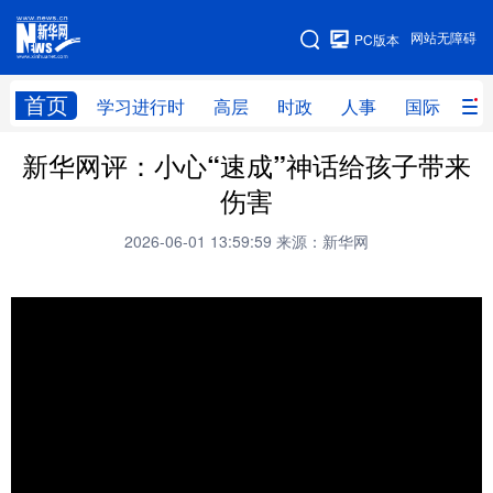
手机版
网站无障碍
PC版本
网站地图
首页
学习进行时
高层
时政
人事
国际
财
新华网评：小心“速成”神话给孩子带来
学习进行时
高层
时政
人事
伤害
国际
财经
网评
港澳
2026-06-01 13:59:59
来源：新华网
台湾
思客智库
全球连线
教育
科技
科创
量子
体育
文化
书画
健康
军事
访谈
视频
图片
政务
法律
中央文件
金融
汽车
食品
人居
信息化
数字经济