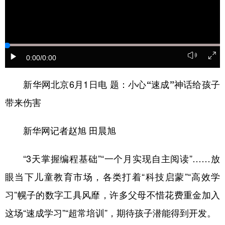
山东
河南
湖北
湖南
广东
广西
海南
重庆
四川
贵州
云南
西藏
0:00
/0:00
陕西
甘肃
青海
宁夏
新华网北京6月1日电
题：小心“速成”神话给孩子
新疆
内蒙古
黑龙江
带来伤害
多语种频道
新华网记者赵旭 田晨旭
English
Español
Français
عربى
“3天掌握编程基础”“一个月实现自主阅读”……放
Русский язык
日本語
한국어
眼当下儿童教育市场，各类打着“科技启蒙”“高效学
Deutsch
Português
习”幌子的数字工具风靡，许多父母不惜花费重金加入
这场“速成学习”“超常培训”，期待孩子潜能得到开发。