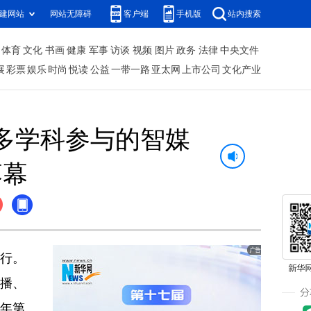
建网站
网站无障碍
客户端
手机版
站内搜索
体育
文化
书画
健康
军事
访谈
视频
图片
政务
法律
中央文件
展
彩票
娱乐
时尚
悦读
公益
一带一路
亚太网
上市公司
文化产业
场多学科参与的智媒
落幕
举行。
播、
2年第