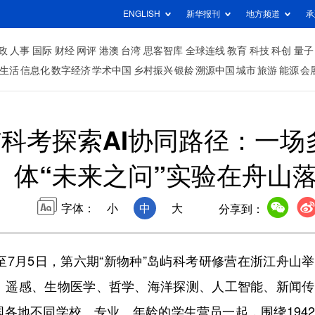
ENGLISH
新华报刊
地方频道
承
政
人事
国际
财经
网评
港澳
台湾
思客智库
全球连线
教育
科技
科创
量子
生活
信息化
数字经济
学术中国
乡村振兴
银龄
溯源中国
城市
旅游
能源
会
屿科考探索AI协同路径：一
体“未来之问”实验在舟山
字体：
小
中
大
分享到：
至7月5日，第六期“新物种”岛屿科考研修营在浙江舟山
、遥感、生物医学、哲学、海洋探测、人工智能、新闻传
各地不同学校、专业、年龄的学生营员一起，围绕194