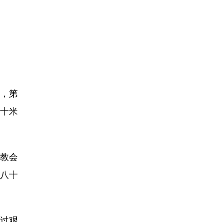
，第
三十米
教会
八十
过艰