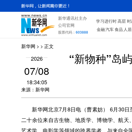
新华通讯社主办
学习进行时
高层
时
公司官网
金融
汽车
食品
人居
股票代码：
603888
新华网
>
> 正文
“新物种”岛
2026
07/08
18:34:05
来源：新华网
新华网北京7月8日电（曹素妨） 6月30日
二十余位来自古生物、地质学、博物学、航天
艺术学、电影学等领域的跨界学者，与来自全国