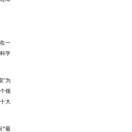
在一
是科学
室”为
多个领
学十大
问”最