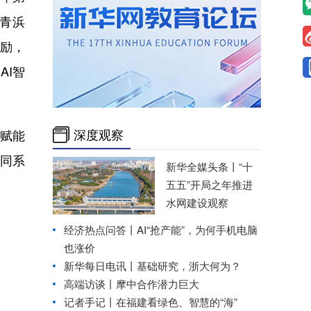
、青浜
励，
AI智
深度观察
赋能
协同系
新华全媒头条丨
“十
五五”开局之年推进
水网建设观察
经济热点问答丨AI“抢产能”，为何手机电脑
也涨价
新华每日电讯丨
基础研究，浙大何为？
高端访谈丨摩中合作潜力巨大
记者手记丨在福建看绿色、智慧的“海”