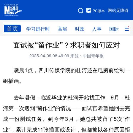
手机版
网站无障碍
PC版本
网站地图
首页
学习进行时
高层
时政
人事
国际
财
面试被“留作业”？求职者如何应对
学习进行时
高层
时政
人事
2025-04-09 08:49:09
来源：中国青年报
国际
财经
网评
港澳
凌晨1点，四川传媒学院的杜河还在电脑前绘制一
台湾
思客智库
全球连线
教育
组插画。
科技
科创
量子
体育
文化
书画
健康
军事
去年暑假，临近毕业的杜河开始找工作。9月，杜
访谈
视频
图片
政务
河第一次遇到“留作业”的情况——面试官希望她回去完
成一份测试任务。到今年3月，她总共被留了5次“作
法律
中央文件
金融
汽车
业”，累计完成11张插画或设计，但都被以各种原因拒
食品
人居
信息化
数字经济