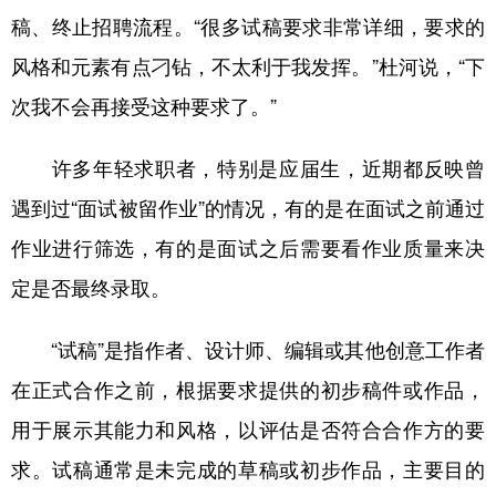
稿、终止招聘流程。“很多试稿要求非常详细，要求的
学术中国
乡村振兴
银龄
溯源中国
风格和元素有点刁钻，不太利于我发挥。”杜河说，“下
城市
旅游
能源
会展
次我不会再接受这种要求了。”
彩票
娱乐
时尚
悦读
许多年轻求职者，特别是应届生，近期都反映曾
公益
一带一路
亚太网
上市公司
遇到过“面试被留作业”的情况，有的是在面试之前通过
文化产业
作业进行筛选，有的是面试之后需要看作业质量来决
定是否最终录取。
地方频道
“试稿”是指作者、设计师、编辑或其他创意工作者
北京
天津
河北
山西
在正式合作之前，根据要求提供的初步稿件或作品，
辽宁
吉林
上海
江苏
用于展示其能力和风格，以评估是否符合合作方的要
浙江
安徽
福建
江西
求。试稿通常是未完成的草稿或初步作品，主要目的