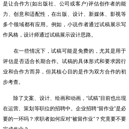
山东
河南
湖北
湖南
是让合作方(如出版社、公司或客户)评估创作者的能
力、创意和适配性，在出版、设计、新媒体、影视等
广东
广西
海南
重庆
多个领域都有应用。例如，小说作者通过试稿展示写
四川
贵州
云南
西藏
作风格，设计师通过试稿展示设计思路。
陕西
甘肃
青海
宁夏
新疆
内蒙古
黑龙江
在一些情况下，试稿可能是免费的，尤其是用于
评估是否适合长期合作。试稿的具体形式和要求因行
多语种频道
业和合作方而异，但其核心目的是作为双方合作的初
步考查。
English
Español
Français
عربى
Русский язык
日本語
한국어
除了文案、设计、绘画和动画，“试稿”目前也出现
在运营、策划等职位的招聘中。企业招聘“留作业”是必
Deutsch
Português
要的一环吗？求职者如何应对“被留作业”？究竟要不要