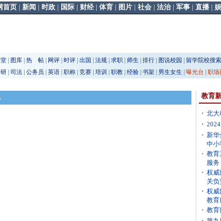
网首页
|
新闻
|
时政
|
国际
|
财经
|
体育
|
图片
|
社会
|
法治
|
军事
|
直播
|
讲堂
|
图库
|
热 帖
|
网评
|
时评
|
出国
|
法规
|
求职
|
师生
|
排行
|
图说校园
|
留学院校搜
考研
|
司法
|
公务员
|
英语
|
职称
|
竞赛
|
培训
|
职教
|
经验
|
书架
|
男生女生
|
曝光台
|
职场
规