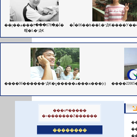
��ɽ��ѧ���۳���678�ֳ�Ϊ�
�Ĵ�06��߿��Ŀ�״Ԫ��
㽭�Ŀ�״Ԫ
����06������״Ԫ�ܷɣ�����ѧ���ж���(ͼ)
���α༭�����
�»�������Ƶ������
�
�
��������
�