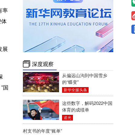
有率
费体
发展
深度观察
从偏远山沟到中国雪乡
保
的“蝶变”
”国
新华全媒头条
这些数字，解码2022中国
体育的成绩单
追光
村支书的年度“账单”