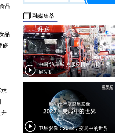
食品
融媒集萃
食品
奢侈
中国“汽车城”克服疫情冲击抢占发
展先机
要求
利
提升
卫星影像：2022，变局中的世界