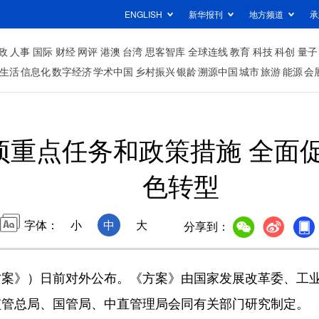
ENGLISH
新华报刊
地方频道
承
政
人事
国际
财经
网评
港澳
台湾
思客智库
全球连线
教育
科技
科创
量子
生活
信息化
数字经济
学术中国
乡村振兴
银龄
溯源中国
城市
旅游
能源
会
项重点任务和政策措施 全面
色转型
字体：
小
中
大
分享到：
》）日前对外公布。《方案》由国家发展改革委、工
监管总局、国管局、中直管理局会同有关部门研究制定。