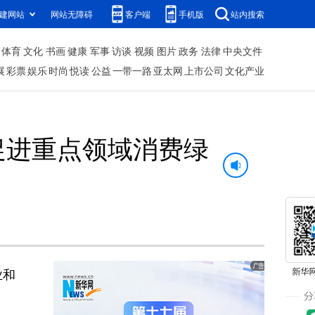
建网站
网站无障碍
客户端
手机版
站内搜索
体育
文化
书画
健康
军事
访谈
视频
图片
政务
法律
中央文件
展
彩票
娱乐
时尚
悦读
公益
一带一路
亚太网
上市公司
文化产业
促进重点领域消费绿
业和