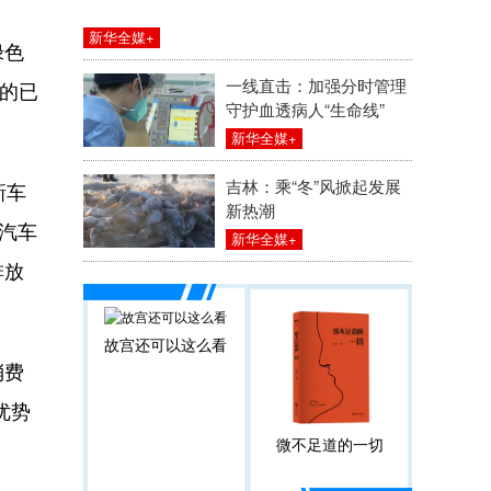
新华全媒+
绿色
一线直击：加强分时管理
具的已
守护血透病人“生命线”
新华全媒+
吉林：乘“冬”风掀起发展
新车
新热潮
源汽车
新华全媒+
排放
故宫还可以这么看
消费
优势
微不足道的一切