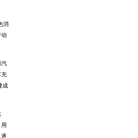
色消
行动
源汽
车充
建成
比
、用
。逐