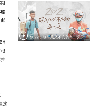
买限
车船
、邮
2022，敬平凡又不凡的每一天
源消
可根
重挂
医
直接