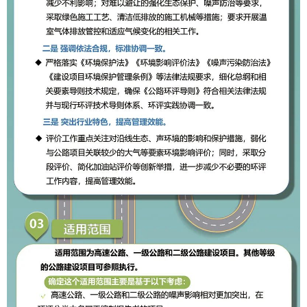
山东
河南
湖北
湖南
广东
广西
海南
重庆
四川
贵州
云南
西藏
陕西
甘肃
青海
宁夏
新疆
内蒙古
黑龙江
多语种频道
English
Español
Français
عربى
Русский язык
日本語
한국어
Deutsch
Português