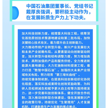
山东
河南
湖北
湖南
广东
广西
海南
重庆
四川
贵州
云南
西藏
陕西
甘肃
青海
宁夏
新疆
内蒙古
黑龙江
多语种频道
English
Español
Français
عربى
Русский язык
日本語
한국어
Deutsch
Português