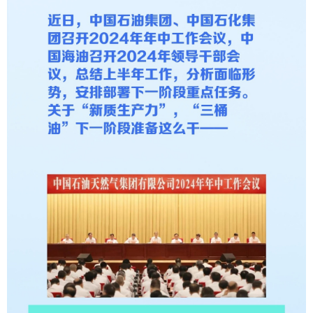
学术中国
乡村振兴
银龄
溯源中国
城市
旅游
能源
会展
彩票
娱乐
时尚
悦读
公益
一带一路
亚太网
上市公司
文化产业
地方频道
北京
天津
河北
山西
辽宁
吉林
上海
江苏
浙江
安徽
福建
江西