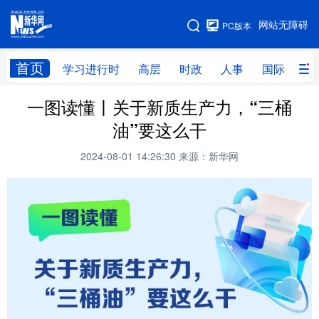
手机版
网站无障碍
PC版本
网站地图
首页
学习进行时
高层
时政
人事
国际
财
一图读懂丨关于新质生产力，“三桶
学习进行时
高层
时政
人事
油”要这么干
国际
财经
网评
港澳
2024-08-01 14:26:30
来源：新华网
台湾
思客智库
全球连线
教育
科技
科创
量子
体育
文化
书画
健康
军事
访谈
视频
图片
政务
法律
中央文件
金融
汽车
食品
人居
信息化
数字经济