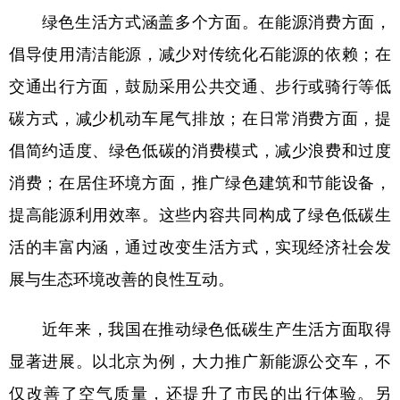
绿色生活方式涵盖多个方面。在能源消费方面，
学术中国
乡村振兴
银龄
溯源中国
倡导使用清洁能源，减少对传统化石能源的依赖；在
城市
旅游
能源
会展
交通出行方面，鼓励采用公共交通、步行或骑行等低
彩票
娱乐
时尚
悦读
碳方式，减少机动车尾气排放；在日常消费方面，提
公益
一带一路
亚太网
上市公司
倡简约适度、绿色低碳的消费模式，减少浪费和过度
消费；在居住环境方面，推广绿色建筑和节能设备，
文化产业
提高能源利用效率。这些内容共同构成了绿色低碳生
活的丰富内涵，通过改变生活方式，实现经济社会发
地方频道
展与生态环境改善的良性互动。
北京
天津
河北
山西
近年来，我国在推动绿色低碳生产生活方面取得
辽宁
吉林
上海
江苏
显著进展。以北京为例，大力推广新能源公交车，不
浙江
安徽
福建
江西
仅改善了空气质量，还提升了市民的出行体验。另