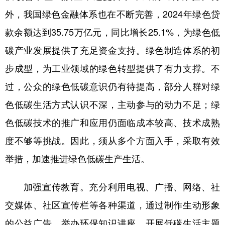
山东
河南
湖北
湖南
外，我国绿色金融体系也在不断完善，2024年绿色贷
广东
广西
海南
重庆
款余额达到35.75万亿元，同比增长25.1%，为绿色低
四川
贵州
云南
西藏
碳产业发展提供了充足资金支持。绿色制造体系的初
陕西
甘肃
青海
宁夏
步成型，为工业领域的绿色转型提供了有力支撑。不
过，公众的绿色低碳意识仍有待提高，部分人群对绿
新疆
内蒙古
黑龙江
色低碳生活方式认识不深，主动参与的动力不足；绿
色低碳技术的推广和应用仍面临成本较高、技术成熟
多语种频道
度不够等挑战。因此，须从多个方面入手，采取有效
English
Español
Français
عربى
举措，加速推进绿色低碳生产生活。
Русский язык
日本語
한국어
加强宣传教育。充分利用电视、广播、网络、社
Deutsch
Português
交媒体、社区宣传栏等各种渠道，通过制作生动形象
的公益广告、举办环保知识讲座、开展低碳生活主题