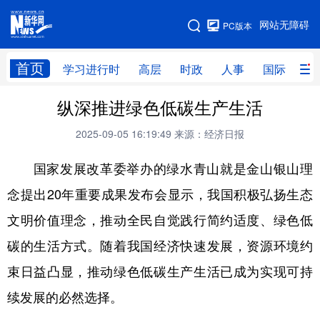
手机版
网站无障碍
PC版本
网站地图
首页
学习进行时
高层
时政
人事
国际
财
纵深推进绿色低碳生产生活
学习进行时
高层
时政
人事
2025-09-05 16:19:49
来源：经济日报
国际
财经
网评
港澳
国家发展改革委举办的绿水青山就是金山银山理
台湾
思客智库
全球连线
教育
念提出20年重要成果发布会显示，我国积极弘扬生态
科技
科创
量子
体育
文明价值理念，推动全民自觉践行简约适度、绿色低
文化
书画
健康
军事
碳的生活方式。随着我国经济快速发展，资源环境约
访谈
视频
图片
政务
束日益凸显，推动绿色低碳生产生活已成为实现可持
法律
中央文件
金融
汽车
续发展的必然选择。
食品
人居
信息化
数字经济