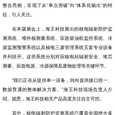
山东
河南
湖北
湖南
整合亮相，呈现了从“单点突破”向“体系化输出”的特
广东
广西
海南
重庆
征，引人关注。
四川
贵州
云南
西藏
在本届展会上，海王科技展出的核电辐射防护监
陕西
甘肃
青海
宁夏
测系统、堆外核测量系统、应急柴油机监控系统、冷
新疆
内蒙古
黑龙江
源监测预警系统以及核电三废管理系统五套专业设备
并列排开。这些系统分别对应核电站辐射安全、堆芯
多语种频道
测量、应急电源、冷源保障及废物处理等关键环节。
English
Español
Français
عربى
“我们正在从提供单一设备，转向提供接口统一、
Русский язык
日本語
한국어
数据贯通的整体解决方案。”海王科技现场负责人介
Deutsch
Português
绍。据悉，海王科技相关产品高度关注自主可控。
其中，核电辐射防护监测系统已覆盖全国绝大多