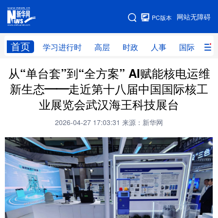
手机版
网站无障碍
PC版本
网站地图
首页
学习进行时
高层
时政
人事
国际
财
从“单台套”到“全方案” AI赋能核电运维
学习进行时
高层
时政
人事
新生态——走近第十八届中国国际核工
国际
财经
网评
港澳
业展览会武汉海王科技展台
台湾
思客智库
全球连线
教育
2026-04-27 17:03:31
来源：新华网
科技
科创
量子
体育
文化
书画
健康
军事
访谈
视频
图片
政务
法律
中央文件
金融
汽车
食品
人居
信息化
数字经济