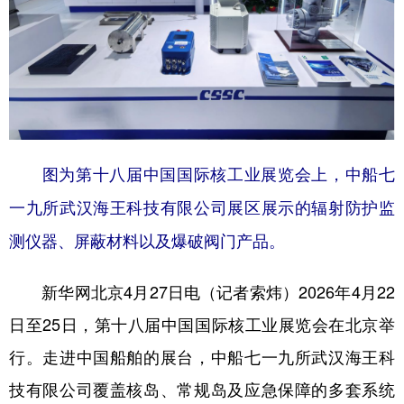
学术中国
乡村振兴
银龄
溯源中国
城市
旅游
能源
会展
彩票
娱乐
时尚
悦读
公益
一带一路
亚太网
上市公司
图为第十八届中国国际核工业展览会上，中船七
文化产业
一九所武汉海王科技有限公司展区展示的辐射防护监
测仪器、屏蔽材料以及爆破阀门产品。
地方频道
新华网北京4月27日电（记者索炜）2026年4月22
北京
天津
河北
山西
日至25日，第十八届中国国际核工业展览会在北京举
辽宁
吉林
上海
江苏
行。走进中国船舶的展台，中船七一九所武汉海王科
浙江
安徽
福建
江西
技有限公司覆盖核岛、常规岛及应急保障的多套系统