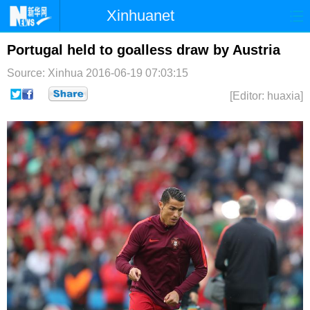
Xinhuanet
首页
时政
国际
港澳
Portugal held to goalless draw by Austria
Source: Xinhua
2016-06-19 07:03:15
台湾
财经
法治
社会
[Editor: huaxia]
纪检
体育
科技
军事
文娱
图片
视频
论坛
博客
微博