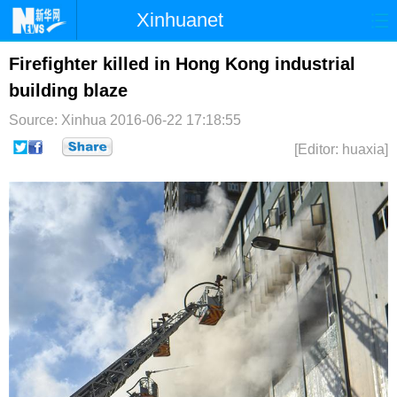
Xinhuanet
首页
时政
国际
港澳
Firefighter killed in Hong Kong industrial
building blaze
台湾
财经
法治
社会
Source: Xinhua
2016-06-22 17:18:55
纪检
体育
科技
军事
[Editor: huaxia]
文娱
图片
视频
论坛
博客
微博