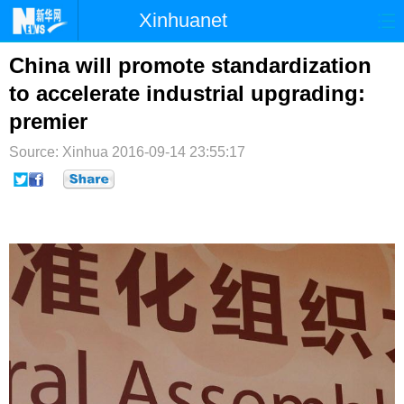
Xinhuanet
首页
时政
国际
港澳
China will promote standardization
to accelerate industrial upgrading:
台湾
财经
法治
社会
premier
纪检
体育
科技
军事
Source: Xinhua
2016-09-14 23:55:17
文娱
图片
视频
论坛
博客
微博