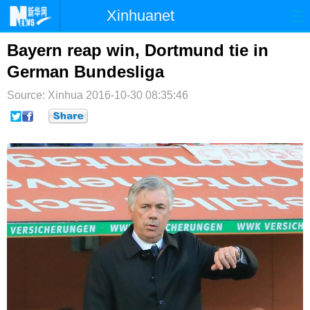
Xinhuanet
首页
时政
国际
港澳
Bayern reap win, Dortmund tie in
German Bundesliga
台湾
财经
法治
社会
Source: Xinhua
2016-10-30 08:35:46
纪检
体育
科技
军事
文娱
图片
视频
论坛
博客
微博