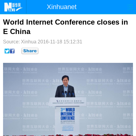
Xinhuanet
首页
时政
国际
港澳
World Internet Conference closes in
E China
台湾
财经
法治
社会
Source: Xinhua
2016-11-18 15:12:31
纪检
体育
科技
军事
文娱
图片
视频
论坛
博客
微博