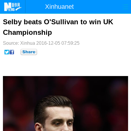
Xinhuanet
首页
时政
国际
港澳
Selby beats O'Sullivan to win UK
Championship
台湾
财经
法治
社会
Source: Xinhua
纪检
2016-12-05 07:59:25
体育
科技
军事
文娱
图片
视频
论坛
博客
微博