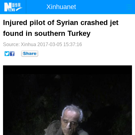
Xinhuanet
首页
时政
国际
港澳
Injured pilot of Syrian crashed jet
found in southern Turkey
台湾
财经
法治
社会
Source: Xinhua
纪检
2017-03-05 15:37:16
体育
科技
军事
文娱
图片
视频
论坛
博客
微博