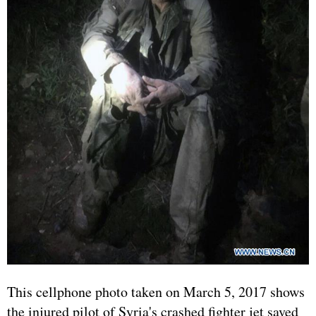
This cellphone photo taken on March 5, 2017 shows
the injured pilot of Syria's crashed fighter jet saved