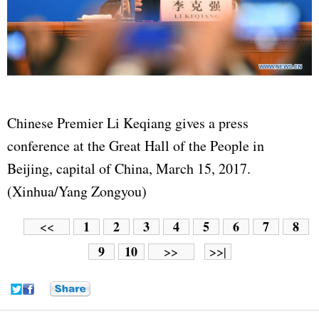
Chinese Premier Li Keqiang gives a press
conference at the Great Hall of the People in
Beijing, capital of China, March 15, 2017.
(Xinhua/Yang Zongyou)
1
2
3
4
5
6
7
8
<<
9
10
>>
>>|