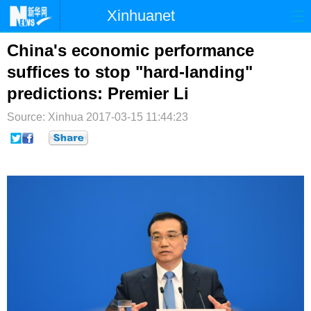
Xinhuanet
首页
时政
国际
港澳
China's economic performance
suffices to stop "hard-landing"
台湾
财经
法治
社会
predictions: Premier Li
纪检
体育
科技
军事
Source: Xinhua
2017-03-15 11:44:23
文娱
图片
视频
论坛
博客
微博