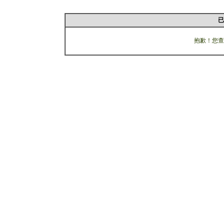
已
抱歉！您查