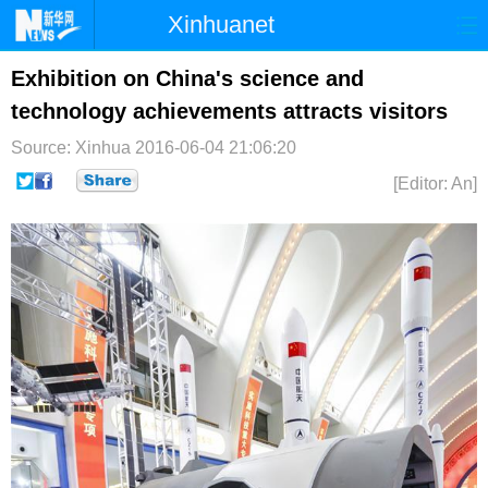
Xinhuanet
首页
时政
国际
港澳
Exhibition on China's science and
technology achievements attracts visitors
台湾
财经
法治
社会
Source: Xinhua
2016-06-04 21:06:20
纪检
体育
科技
军事
[Editor: An]
文娱
图片
视频
论坛
博客
微博