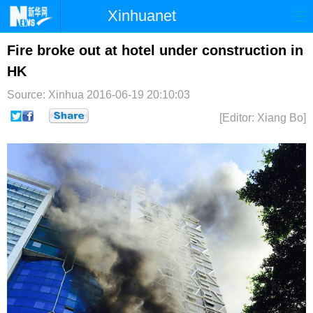
Xinhuanet
首页
时政
国际
港澳
Fire broke out at hotel under construction in
HK
台湾
财经
法治
社会
Source: Xinhua
2016-06-19 20:10:03
纪检
体育
科技
军事
[Editor: Xiang Bo]
文娱
图片
视频
论坛
博客
微博