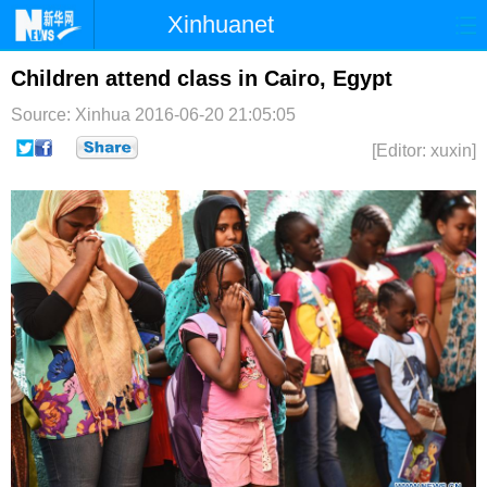
Xinhuanet
首页
时政
国际
港澳
Children attend class in Cairo, Egypt
Source: Xinhua
2016-06-20 21:05:05
台湾
财经
法治
社会
[Editor: xuxin]
纪检
体育
科技
军事
文娱
图片
视频
论坛
博客
微博