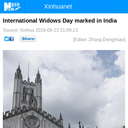
Xinhuanet
首页
时政
国际
港澳
International Widows Day marked in India
Source: Xinhua
2016-06-23 21:09:13
台湾
财经
法治
社会
[Editor: Zhang Dongmiao]
纪检
体育
科技
军事
文娱
图片
视频
论坛
博客
微博