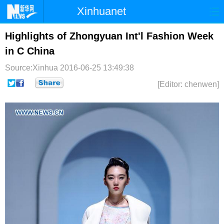
Xinhuanet
首页
时政
国际
港澳
Highlights of Zhongyuan Int'l Fashion Week
in C China
台湾
财经
法治
社会
Source:Xinhua
2016-06-25 13:49:38
纪检
体育
科技
军事
[Editor: chenwen]
文娱
图片
视频
论坛
博客
微博