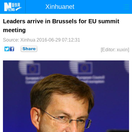
Xinhuanet
首页
时政
国际
港澳
Leaders arrive in Brussels for EU summit
meeting
台湾
财经
法治
社会
Source: Xinhua
2016-06-29 07:12:31
纪检
体育
科技
军事
[Editor: xuxin]
文娱
图片
视频
论坛
博客
微博