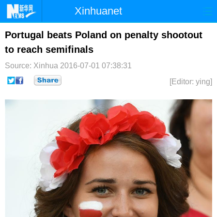
Xinhuanet
首页
时政
国际
港澳
Portugal beats Poland on penalty shootout
to reach semifinals
台湾
财经
法治
社会
Source: Xinhua
2016-07-01 07:38:31
纪检
体育
科技
军事
[Editor: ying]
文娱
图片
视频
论坛
博客
微博