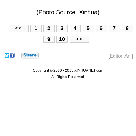
(Photo Source: Xinhua)
<<
1
2
3
4
5
6
7
8
9
10
>>
[Editor: An ]
Copyright © 2000 - 2015 XINHUANET.com
All Rights Reserved.