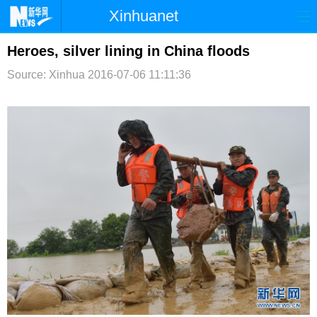
Xinhuanet
首页
时政
国际
港澳
Heroes, silver lining in China floods
Source: Xinhua
2016-07-06 11:11:36
台湾
财经
法治
社会
纪检
体育
科技
军事
文娱
图片
视频
论坛
博客
微博