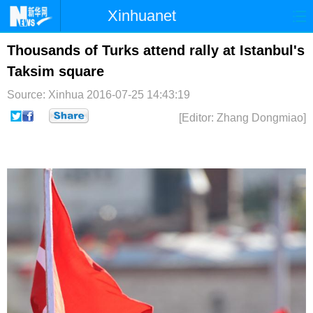
Xinhuanet
首页
时政
国际
港澳
Thousands of Turks attend rally at Istanbul's
Taksim square
台湾
财经
法治
社会
Source: Xinhua
2016-07-25 14:43:19
纪检
体育
科技
军事
[Editor: Zhang Dongmiao]
文娱
图片
视频
论坛
博客
微博