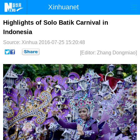
Xinhuanet
首页
时政
国际
港澳
Highlights of Solo Batik Carnival in
Indonesia
台湾
财经
法治
社会
Source: Xinhua
2016-07-25 15:20:48
纪检
体育
科技
军事
[Editor: Zhang Dongmiao]
文娱
图片
视频
论坛
博客
微博